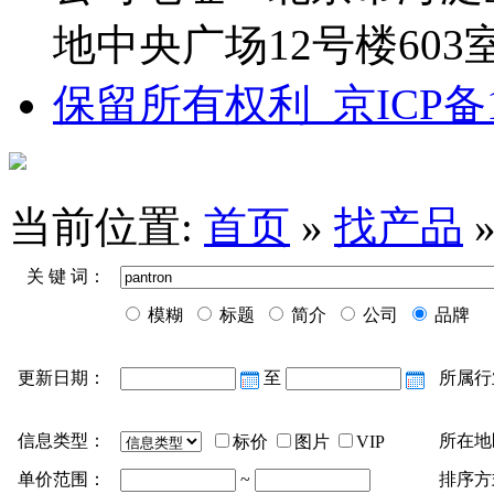
地中央广场12号楼603
保留所有权利 京ICP备13
当前位置:
首页
»
找产品
关 键 词：
模糊
标题
简介
公司
品牌
更新日期：
至
所属行
信息类型：
所在地
标价
图片
VIP
单价范围：
~
排序方