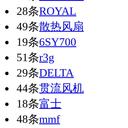
28条
ROYAL
49条
散热风扇
19条
6SY700
51条
r3g
29条
DELTA
44条
贯流风机
18条
富士
48条
mmf