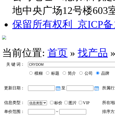
地中央广场12号楼603
保留所有权利 京ICP备13
当前位置:
首页
»
找产品
关 键 词：
模糊
标题
简介
公司
品牌
更新日期：
至
所属行
信息类型：
所在地
标价
图片
VIP
单价范围：
~
排序方