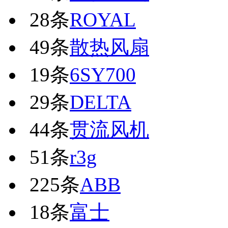
28条
ROYAL
49条
散热风扇
19条
6SY700
29条
DELTA
44条
贯流风机
51条
r3g
225条
ABB
18条
富士