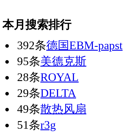
本月搜索排行
392条
德国EBM-papst
95条
美德克斯
28条
ROYAL
29条
DELTA
49条
散热风扇
51条
r3g