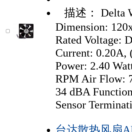
描述： Delta 
Dimension: 12
Rated Voltage: 
Current: 0.20A,
Power: 2.40 Wat
RPM Air Flow: 
34 dBA Function
Sensor Terminat
台达散热风扇AFB