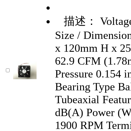
描述： Voltage 
Size / Dimensio
x 120mm H x 2
62.9 CFM (1.78m
Pressure 0.154 i
Bearing Type Ba
Tubeaxial Featur
dB(A) Power (W
1900 RPM Termi