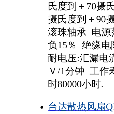
氏度到＋70摄氏
摄氏度到＋90
滚珠轴承 电源
负15％ 绝缘电
耐电压:汇漏电流
Ｖ/1分钟 工作
时80000小时.
台达散热风扇QFB