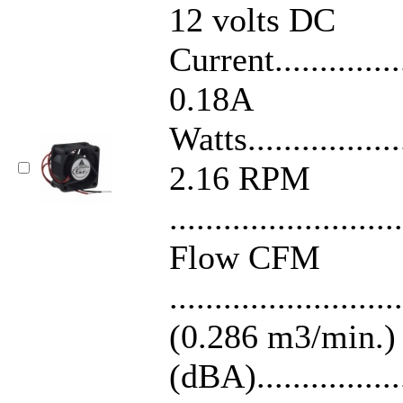
12 volts DC
Current................
0.18A
Watts...................
2.16 RPM
........................
Flow CFM
........................
(0.286 m3/min.)
(dBA)..................