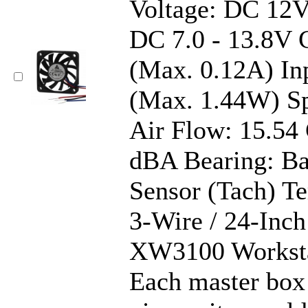
Voltage: DC 12V
DC 7.0 - 13.8V 
(Max. 0.12A) In
(Max. 1.44W) S
Air Flow: 15.54
dBA Bearing: Ba
Sensor (Tach) Te
3-Wire / 24-Inc
XW3100 Worksta
Each master box