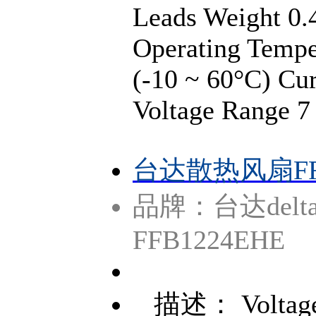
Leads Weight 0.
Operating Tempe
(-10 ~ 60°C) Cu
Voltage Range 
台达散热风扇FFB
品牌：台达delt
FFB1224EHE
描述： Voltage 