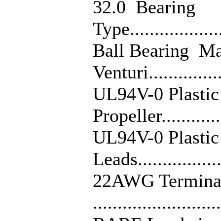
32.0 Bearing
Type..................
Ball Bearing Ma
Venturi................
UL94V-0 Plastic
Propeller..............
UL94V-0 Plastic
Leads..................
22AWG Termina
........................