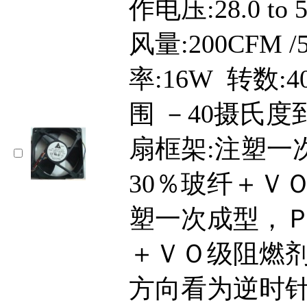
作电压:28.0 to 
风量:200CFM 
率:16W 转数:4
围 －40摄氏度
扇框架:注塑一
30％玻纤＋Ｖ
塑一次成型，Ｐ
＋ＶＯ级阻燃剂
方向看为逆时针