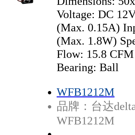
Dimensions: 5
Voltage: DC 12V
(Max. 0.15A) In
(Max. 1.8W) Sp
Flow: 15.8 CFM
Bearing: Ball
WFB1212M
品牌：台达delt
WFB1212M