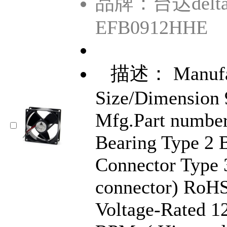
品牌：台达delt
EFB0912HHE
描述： Manufac
Size/Dimensio
Mfg.Part numb
Bearing Type 2 
Connector Type 
connector) RoH
Voltage-Rated 