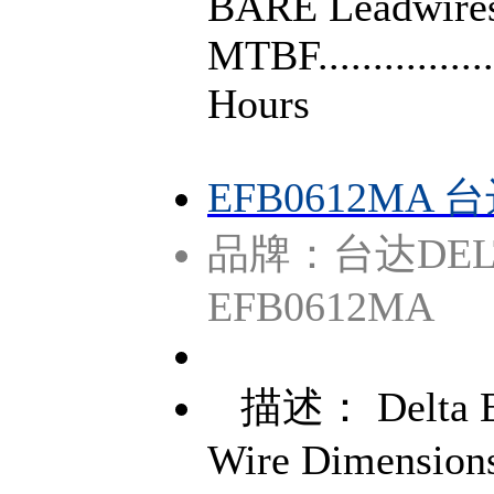
BARE Leadwires
MTBF................
Hours
EFB0612MA
品牌：台达DEL
EFB0612MA
描述： Delta E
Wire Dimension