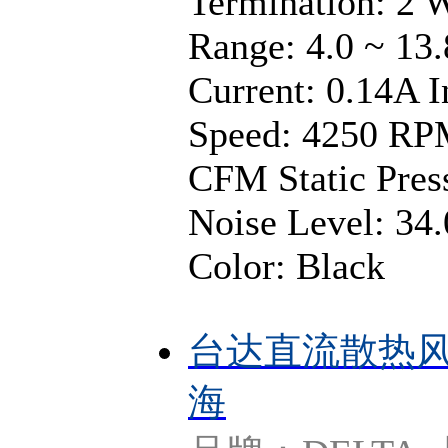
Termination: 2 
Range: 4.0 ~ 13
Current: 0.14A 
Speed: 4250 RPM
CFM Static Pre
Noise Level: 34
Color: Black
台达直流散热风扇
海