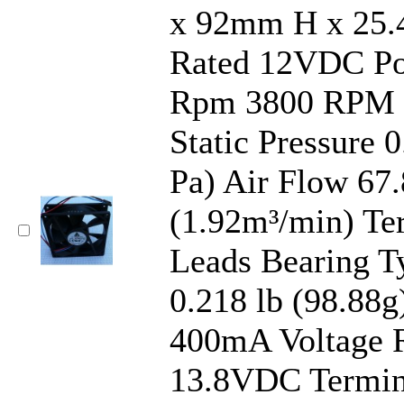
x 92mm H x 25.
Rated 12VDC Po
Rpm 3800 RPM 
Static Pressure 
Pa) Air Flow 6
(1.92m³/min) Te
Leads Bearing T
0.218 lb (98.88g
400mA Voltage R
13.8VDC Termina