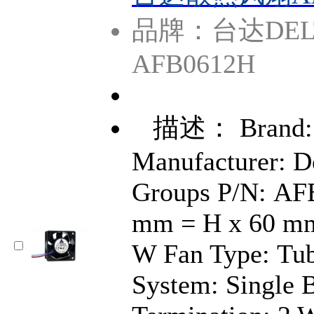
品牌：台达DEL
AFB0612H
描述： Brand: 
Manufacturer: D
Groups P/N: AF
mm = H x 60 mm
W Fan Type: Tub
System: Single B