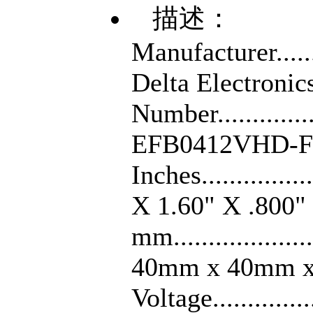
描述：
Manufacturer.........
Delta Electroni
Number................
EFB0412VHD-F0
Inches................
X 1.60" X .800" 
mm.....................
40mm x 40mm 
Voltage................