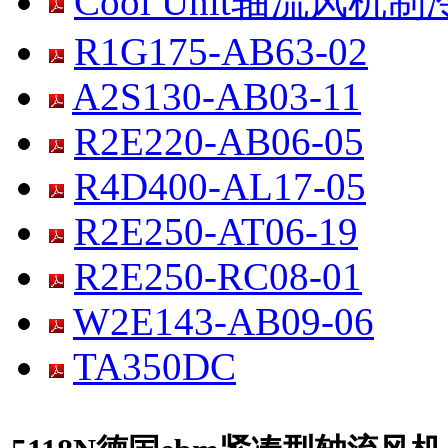
Cool Unit轴流风机
R1G175-AB63-02
A2S130-AB03-11
R2E220-AB06-05
R4D400-AL17-05
R2E250-AT06-19
R2E250-RC08-01
W2E143-AB09-06
TA350DC