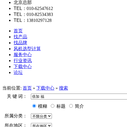
北京总部
TEL
：010-62547612
TEL
：010-82534383
TEL
：13810297128
首页
找产品
找品牌
风机选型计算
服务中心
行业资讯
下载中心
论坛
当前位置:
首页
»
下载中心
»
搜索
关 键 词：
模糊
标题
简介
所属分类：
所在地区：